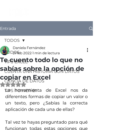
Entrada
TODOS
Daniela Fernández
TODOS
21 feb 2022
1 min de lectura
Te cuento todo lo que no
TIPS EXCEL
sabías sobre la opción de
CUENTA UNA HISTORIA CON DATOS
copiar en Excel
CIENCIA DE DATOS
Obtuvo NaN de 5 estrellas.
La herramienta de Excel nos da 
TIPS POWER BI
diferentes formas de copiar un valor o 
un texto, pero ¿Sabías la correcta 
aplicación de cada una de ellas?
Tal vez te hayas preguntado para qué 
funcionan todas estas opciones que 