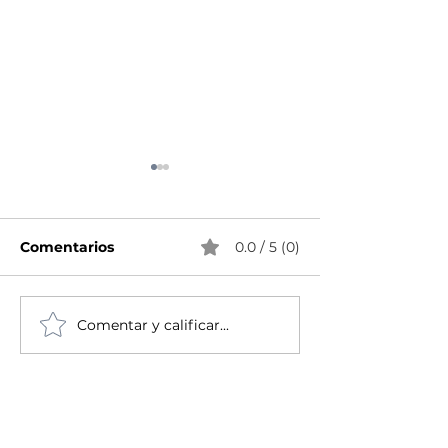
Comentarios
0.0 / 5 (0)
Comentar y calificar...
Las mejores
¡Deshazte de 
integraciones y
sencillos y ab
complementos que se
¡Ahora hazlo a
unen a Excel