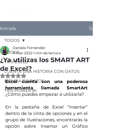
Entrada
TODOS
Daniela Fernández
TODOS
11 mar 2022
1 min de lectura
¿Ya utilizas los SMART ART
TIPS EXCEL
de Excel?
CUENTA UNA HISTORIA CON DATOS
Obtuvo NaN de 5 estrellas.
CIENCIA DE DATOS
Excel cuenta con una poderosa 
herramienta llamada SmartArt 
TIPS POWER BI
¿Cómo puedes empezar a utilizarla?
En la pestaña de Excel “Insertar” 
dentro de la cinta de opciones y en el 
grupo de Ilustraciones, encontrarás la 
opción sobre Insertar un Gráfico 