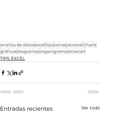
analisis de datos
excel
tips
consejos excel
charts
gráficos
diagramas
organigrama
smartart
TIPS EXCEL
Ver todo
Entradas recientes