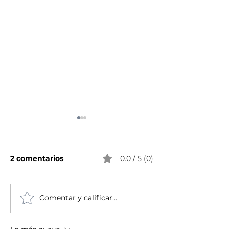
2 comentarios
0.0 / 5 (0)
Comentar y calificar...
Las mejores
¡Deshazte de 
integraciones y
sencillos y ab
complementos que se
¡Ahora hazlo a