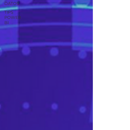
DATOS
TIPS
POWER
BI