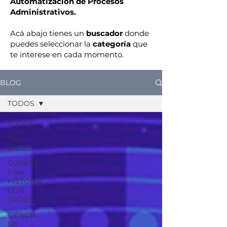
Automatización de Procesos
Administrativos.
Acá abajo tienes un
buscador
donde
puedes seleccionar la
categoría
que
te interese en cada momento.
BLOG
TODOS
TODOS
TIPS
EXCEL
CUENTA
UNA
HISTORIA
CON
DATOS
CIENCIA
DE