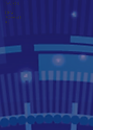
DATOS
TIPS
POWER
BI