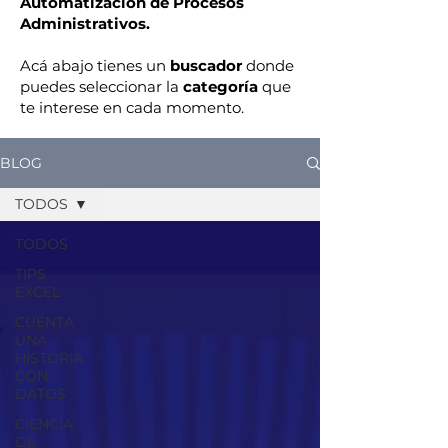
Automatización de Procesos
Administrativos.
Acá abajo tienes un
buscador
donde
puedes seleccionar la
categoría
que
te interese en cada momento.
BLOG
TODOS
TODOS
TIPS
EXCEL
CUENTA
UNA
HISTORIA
CON
DATOS
CIENCIA
DE