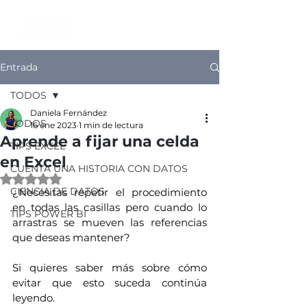
Entrada
TODOS
Daniela Fernández
TODOS
16 ene 2023
1 min de lectura
Aprende a fijar una celda
TIPS EXCEL
en Excel
CUENTA UNA HISTORIA CON DATOS
Obtuvo NaN de 5 estrellas.
CIENCIA DE DATOS
¿Necesitas repetir el procedimiento 
en todas las casillas pero cuando lo 
TIPS POWER BI
arrastras se mueven las referencias 
que deseas mantener?
Si quieres saber más sobre cómo 
evitar que esto suceda continúa 
leyendo. 