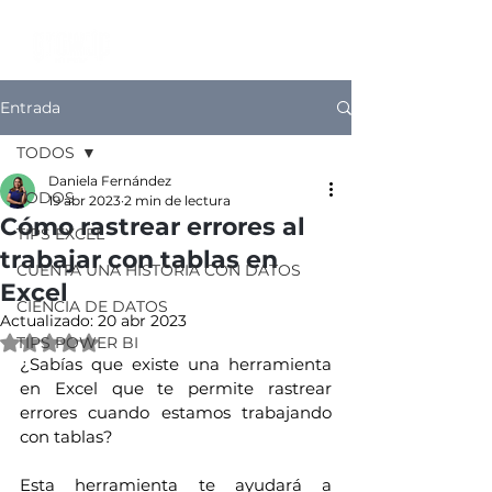
Entrada
TODOS
Daniela Fernández
TODOS
19 abr 2023
2 min de lectura
Cómo rastrear errores al
TIPS EXCEL
trabajar con tablas en
CUENTA UNA HISTORIA CON DATOS
Excel
CIENCIA DE DATOS
Actualizado:
20 abr 2023
Obtuvo NaN de 5 estrellas.
TIPS POWER BI
¿Sabías que existe una herramienta 
en Excel que te permite rastrear 
errores cuando estamos trabajando 
con tablas? 
Esta herramienta te ayudará a 