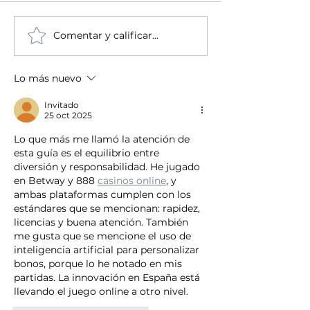
Comentar y calificar...
Formatos que puedes
La importanci
aplicar a tus datos en
Macros en Exc
Excel
recomendaci
Lo más nuevo
Invitado
25 oct 2025
Lo que más me llamó la atención de 
esta guía es el equilibrio entre 
diversión y responsabilidad. He jugado 
en Betway y 888 
casinos online
, y 
ambas plataformas cumplen con los 
estándares que se mencionan: rapidez, 
licencias y buena atención. También 
me gusta que se mencione el uso de 
inteligencia artificial para personalizar 
bonos, porque lo he notado en mis 
partidas. La innovación en España está 
llevando el juego online a otro nivel.